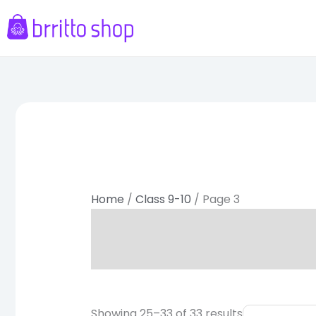
Skip
to
content
Sorted
by
latest
Home
/
Class 9-10
/ Page 3
Original
Cu
Showing 25–33 of 33 results