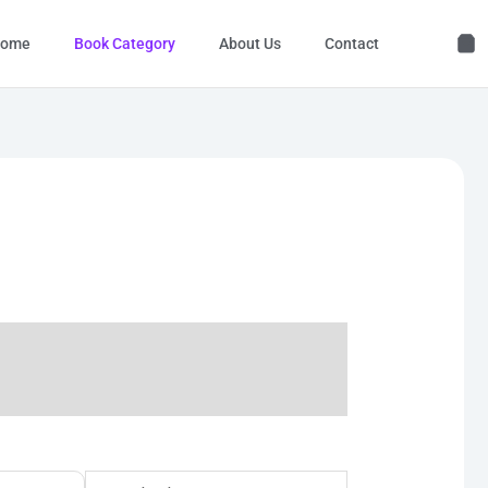
ome
Book Category
About Us
Contact
nal
Current