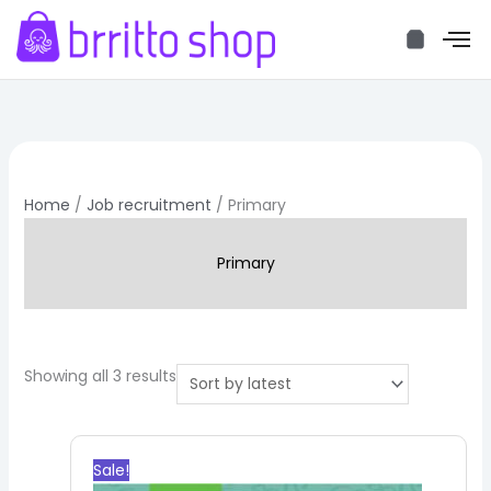
Skip
to
content
Sorted
by
latest
Home
/
Job recruitment
/ Primary
Primary
Showing all 3 results
Original
Current
price
price
Sale!
was:
is: