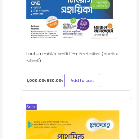
Lecture প্রাথমিক সহকারী শিক্ষক নিয়োগ সহায়িকা (সাজেশন ও
ডাইজেস্ট)
Add to cart
1,000.00
৳
530.00
৳
Original
Current
price
price
Sale!
was:
is:
650.00৳.
345.00৳.