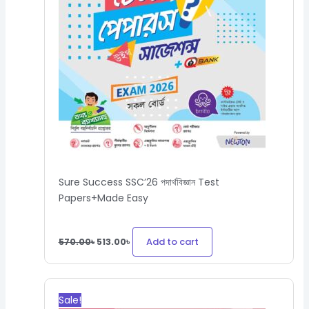
Sure Success SSC’26 পদার্থবিজ্ঞান Test
Papers+Made Easy
Add to cart
570.00
৳
513.00
৳
Original
Current
price
price
Sale!
was:
is: