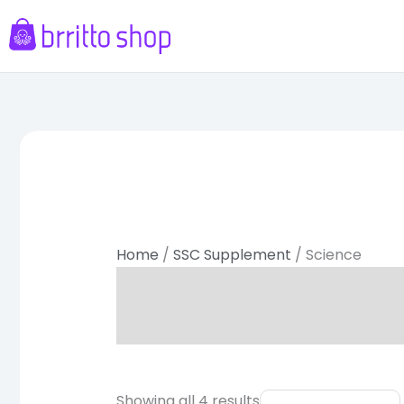
Skip
to
content
Sorted
by
latest
Home
/
SSC Supplement
/ Science
Original
Current
Showing all 4 results