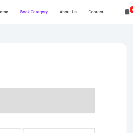
ome
Book Category
About Us
Contact
Original
Current