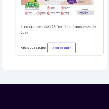
Sure Success SSC’26 বিজ্ঞান Test Papers+Made
Easy
Add to cart
410.00
৳
369.00
৳