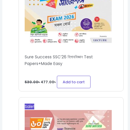
Sure Success SSC’26 হিসাববিজ্ঞান Test
Papers+Made Easy
Add to cart
530.00
৳
477.00
৳
Original
Current
price
price
Sale!
was:
is:
540.00৳.
486.00৳.