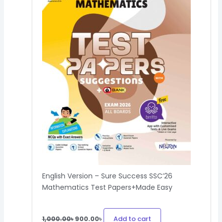
English Version – Sure Success SSC’26
Mathematics Test Papers+Made Easy
Add to cart
1,000.00
৳
900.00
৳