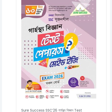
200.00৳.
180.00৳.
Sure Success SSC’26 গার্হস্থ্য বিজ্ঞান Test