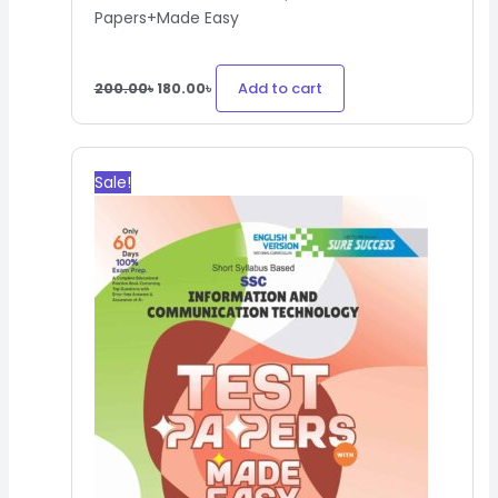
Papers+Made Easy
Add to cart
200.00
৳
180.00
৳
Original
Current
price
price
Sale!
was:
is:
300.00৳.
270.00৳.