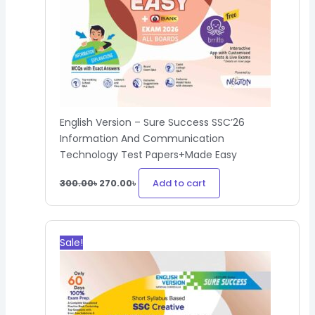
English Version – Sure Success SSC’26
Information And Communication
Technology Test Papers+Made Easy
Add to cart
300.00
৳
270.00
৳
Original
Current
price
price
Sale!
was:
is:
1,000.00৳.
900.00৳.