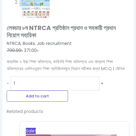
লেকচার ৮ম NTRCA প্রতিষ্ঠান প্রধান ও সহকারী প্রধান
নিয়োগ সহায়িকা
NTRCA
,
Books
,
Job recruitment
700.00
৳
371.00
৳
মাধ্যমিক ও উচ্চ শিক্ষা অধিদপ্তর, কারিগরি শিক্ষা অধিদপ্তর এবং মাদ্রাসা শিক্ষা
অধিদপ্তরের এমপিওভুক্ত শিক্ষা প্রতিষ্ঠানসমূহে নিয়োগ পরীক্ষার জন্য। MCQ | মৌখিক
-
+
Add to cart
Related products
Original
Current
price
price
Sale!
was:
is: