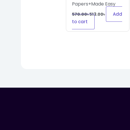
Papers+Made Easy
Add
570.00
৳
513.00
৳
to cart