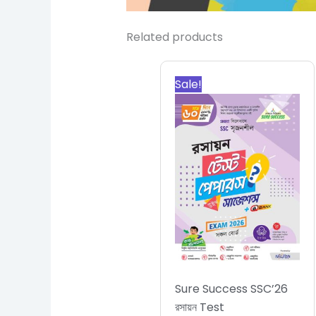
Related products
Original
Current
price
price
Sale!
was:
is:
570.00৳.
513.00৳.
Sure Success SSC’26
রসায়ন Test