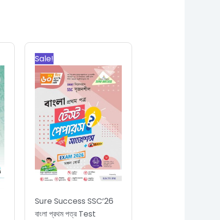
t
Original
Current
price
price
Sale!
was:
is:
.
540.00৳.
486.00৳.
Sure Success SSC’26
বাংলা প্রথম পত্র Test