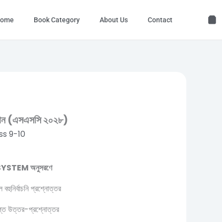
ome
Book Category
About Us
Contact
.
জ্ঞান (এসএসসি ২০২৮)
ss 9-10
R SYSTEM অনুসরণে
ল বহুনির্বাচনি প্রশ্নোত্তর
িপ্ত উত্তর-প্রশ্নোত্তর