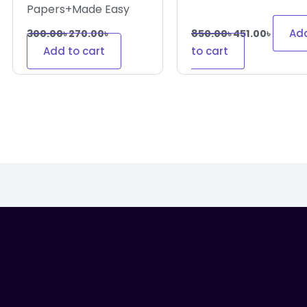
Papers+Made Easy
Ad
300.00
৳
270.00
৳
850.00
৳
451.00
৳
Add to cart
to cart