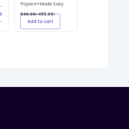
Papers+Made Easy
d
540.00
৳
486.00
৳
Add to cart