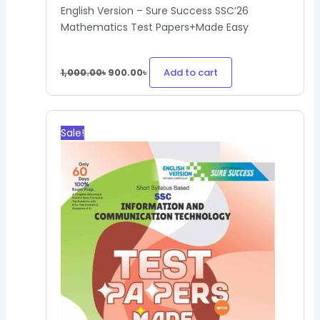
English Version – Sure Success SSC’26
Mathematics Test Papers+Made Easy
Add to cart
1,000.00
৳
900.00
৳
Original
Current
price
price
Sale!
was:
is:
300.00৳.
270.00৳.