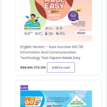
English Version – Sure Success SSC’26
Information And Communication
Technology Test Papers+Made Easy
Add to cart
300.00
৳
270.00
৳
Original
Current
price
price
Sale!
was:
is:
570.00৳.
513.00৳.