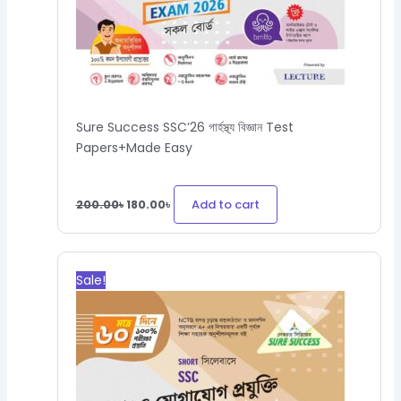
Sure Success SSC’26 গার্হস্থ্য বিজ্ঞান Test
Papers+Made Easy
Add to cart
200.00
৳
180.00
৳
Original
Current
price
price
Sale!
was:
is:
250.00৳.
225.00৳.