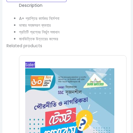
Description
A+ প্রাপ্তির কার্যকর নির্দেশনা
ভাষার সহজসরল ব্যবহার
প্রতিটি প্রশ্নের নির্ভুল সমাধান
মানভিত্তিক উত্তরের কলেবর
Related products
Original
Current
price
price
Sale!
was:
is:
350.00৳.
315.00৳.