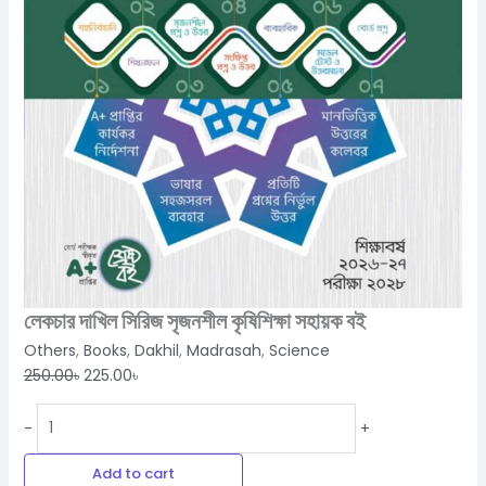
লেকচার দাখিল সিরিজ সৃজনশীল কৃষিশিক্ষা সহায়ক বই
Others
,
Books
,
Dakhil
,
Madrasah
,
Science
250.00
৳
225.00
৳
-
+
Add to cart