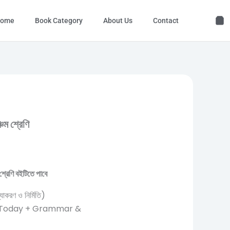
ome
Book Category
About Us
Contact
চম শ্রেণি
্রেণি বইটিতে পাবে
যাকরণ ও নির্মিতি)
or Today + Grammar &