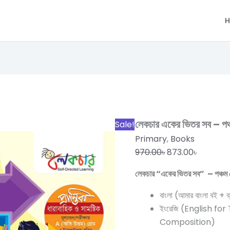
H
লেকচার
Original
Current
একের
price
price
ভিতর
was:
is:
সব
970.00৳.
873.00৳.
লেকচার একের ভিতর সব – পঞ্
Sale!
-
Primary
,
Books
পঞ্চম
970.00
৳
873.00
৳
শ্রেণি
quantity
লেকচার “একের ভিতর সব” – পঞ্চম শ
বাংলা (আমার বাংলা বই + ব্
ইংরেজি (English f
Composition)