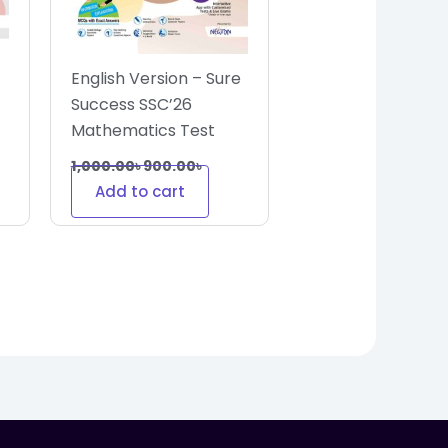
English Version – Sure
Success SSC’26
Mathematics Test
Papers+Made Easy
1,000.00
৳
900.00
৳
Add to cart