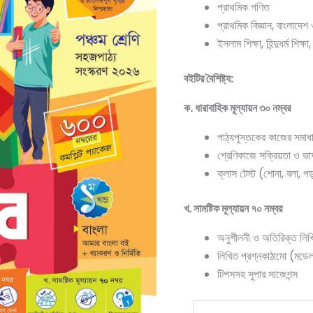
প্রাথমিক গণিত
প্রাথমিক বিজ্ঞান, বাংলাদেশ
ইসলাম শিক্ষা, হিন্দুধর্ম শিক্ষা, 
বইটির বৈশিষ্ট্য:
ক. ধারাবাহিক মূল্যায়ন ৩০ নম্বর
পাঠ্যপুস্তকের কাজের সমাধ
শ্রেণিকাজে সক্রিয়তা ও ভা
ক্লাস টেস্ট (শোনা, বলা, 
খ. সামষ্টিক মূল্যায়ন ৭০ নম্বর
অনুশীলনী ও অতিরিক্ত লিখ
লিখিত প্রশ্নকাঠামো (মডে
টিপসসহ সুপার সাজেশন্স