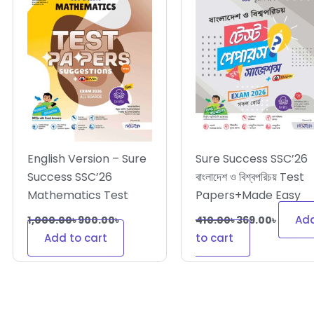
English Version – Sure
Sure Success SSC’26
Success SSC’26
বাংলাদেশ ও বিশ্বপরিচয় Test
Mathematics Test
Papers+Made Easy
Papers+Made Easy
Ad
1,000.00
৳
900.00
৳
410.00
৳
369.00
৳
Add to cart
to cart