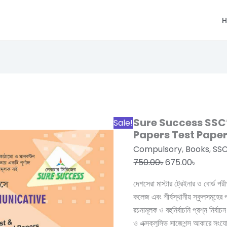
H
Sure
Original
Current
Success
price
price
SSC'26
was:
is:
English
750.00৳.
675.00৳.
Sure Success SSC’
Sale!
1st
Papers Test Pape
and
Compulsory
,
Books
,
SSC
2nd
750.00
৳
675.00
৳
Papers
দেশসেরা মাস্টার ট্রেইনার ও বোর্ড পরী
Test
কলেজ এবং শীর্ষস্থানীয় স্কুলসমূহের
Papers+Made
রচনামূলক ও বহুনির্বাচনি প্রশ্ন নির্
Easy
ও এক্সক্লুসিভ সাজেশন্স আকারে স
quantity