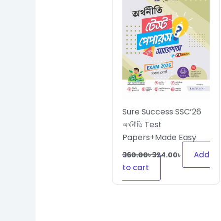
Sure Success SSC’26
অর্থনীতি Test
Papers+Made Easy
Add
360.00
৳
324.00
৳
to cart