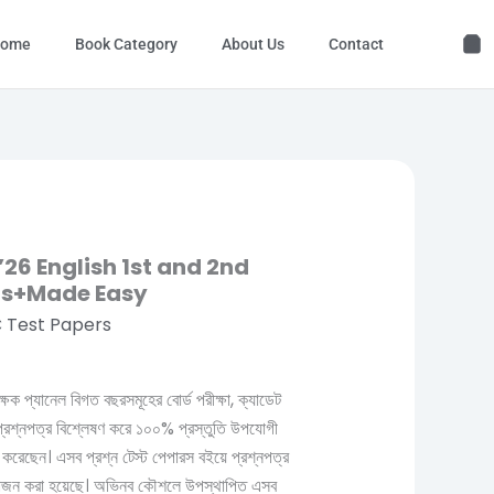
ome
Book Category
About Us
Contact
26 English 1st and 2nd
rs+Made Easy
 Test Papers
ক্ষক প্যানেল বিগত বছরসমূহের বোর্ড পরীক্ষা, ক্যাডেট
 প্রশ্নপত্র বিশ্লেষণ করে ১০০% প্রস্তুতি উপযোগী
বাচন করেছেন। এসব প্রশ্ন টেস্ট পেপারস বইয়ে প্রশ্নপত্র
ংযোজন করা হয়েছে। অভিনব কৌশলে উপস্থাপিত এসব