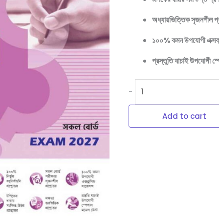
(Exam
অধ্যায়ভিত্তিক সৃজনশীল প্
2027)
quantity
১০০% কমন উপযোগী এক্সক্ল
প্রস্তুতি যাচাই উপযোগী স্
-
Add to cart