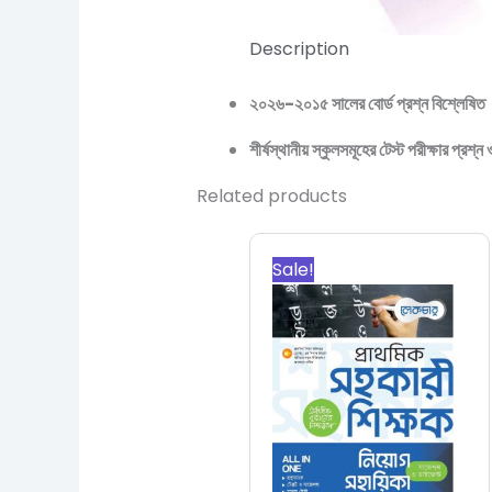
Description
২০২৬-২০১৫ সালের বোর্ড প্রশ্ন বিশ্লেষিত
শীর্ষস্থানীয় স্কুলসমূহের টেস্ট পরীক্ষার প্রশ
Related products
Original
Current
price
price
Sale!
was:
is:
1,000.00৳.
530.00৳.