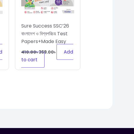
Sure Success SSC’26
বাংলাদেশ ও বিশ্বপরিচয় Test
Papers+Made Easy
d
Add
410.00
৳
369.00
৳
to cart