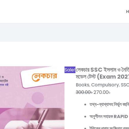
H
লেকচার
Original
Current
SSC
price
price
ইসলাম
was:
is:
ও
300.00৳.
270.00৳.
লেকচার SSC ইসলাম ও নৈতিক শি
Sale!
নৈতিক
মডেল টেস্ট (Exam 20
শিক্ষা
Books
,
Compulsory
,
SS
বিশেষ
300.00
৳
270.00
৳
প্রস্তুতি
তথ্য-ব্যাখ্যাসহ নির্ভুল বহুন
সাপ্লিমেন্ট
+
অনুশীলন সহায়ক RA
মডেল
টেস্ট
টপিকের ধারায় সংক্ষিপ্ত প্