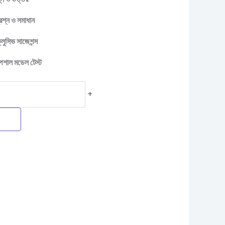
রশ্ন ও সমাধান
ুসিভ সাজেশন্স
পেশাল মডেল টেস্ট
+