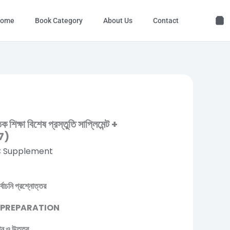
ome
Book Category
About Us
Contact
ক্ষা বিশেষ প্রস্তুতি সাপ্লিমেন্ট +
27)
C Supplement
ির্বাচনি প্রশ্নোত্তর
PID PREPARATION
রশ্ন ও উত্তর