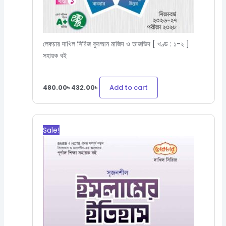
লেকচার দাখিল সিরিজ কুরআন মাজিদ ও তাজভিদ [ খণ্ড : ১-২ ]
সহায়ক বই
Add to cart
480.00
৳
432.00
৳
Original
Current
price
price
Sale!
was:
is:
310.00৳.
279.00৳.