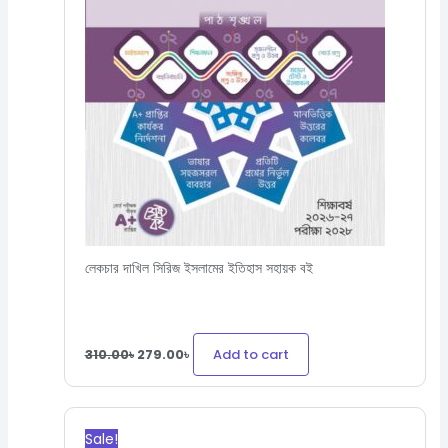
লেকচার দাখিল সিরিজ ইসলামের ইতিহাস সহায়ক বই
Add to cart
310.00
৳
279.00
৳
Original
Current
price
price
Sale!
was:
is: