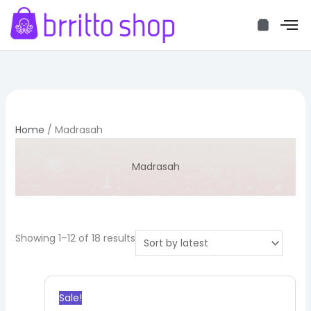
Skip
to
content
Sorted
by
latest
Home
/ Madrasah
Madrasah
Showing 1–12 of 18 results
Original
Current
price
price
Sale!
was:
is: