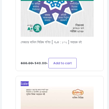
লেকচার দাখিল সিরিজ গণিত [ খণ্ড : ১-২ ] সহায়ক বই
Add to cart
600.00
৳
540.00
৳
Original
Current
price
price
Sale!
was:
is:
150.00৳.
135.00৳.