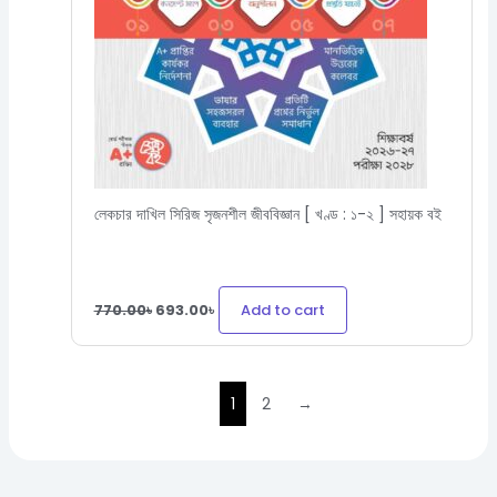
লেকচার দাখিল সিরিজ সৃজনশীল জীববিজ্ঞান [ খণ্ড : ১-২ ] সহায়ক বই
Add to cart
770.00
৳
693.00
৳
1
2
→