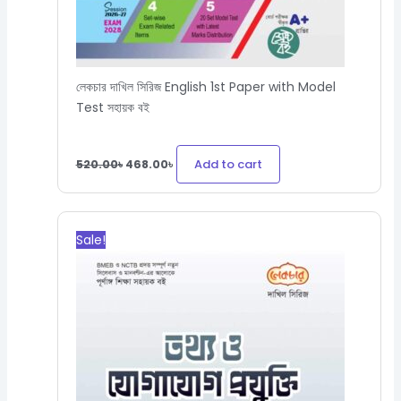
লেকচার দাখিল সিরিজ English 1st Paper with Model
Test সহায়ক বই
Add to cart
520.00
৳
468.00
৳
Original
Current
price
price
Sale!
was:
is:
240.00৳.
216.00৳.