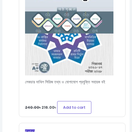
লেকচার দাখিল সিরিজ তথ্য ও যোগাযোগ প্রযুক্তি সহায়ক বই
Add to cart
240.00
৳
216.00
৳
Original
Current
price
price