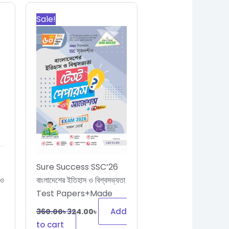
ent
Original
Current
price
price
Sale!
was:
is:
0৳.
360.00৳.
324.00৳.
Sure Success SSC’26
 ও
বাংলাদেশের ইতিহাস ও বিশ্বসভ্যতা
Test Papers+Made
Easy
Add
360.00
৳
324.00
৳
to cart