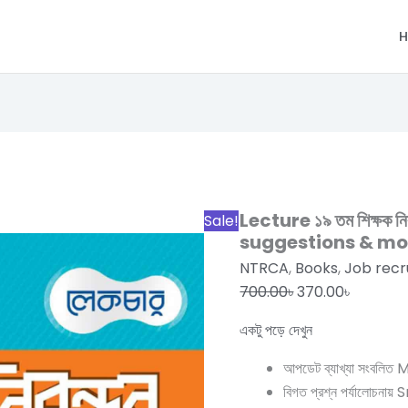
H
Lecture
Original
Current
১৯
price
price
তম
was:
is:
শিক্ষক
700.00৳.
370.00৳.
Lecture ১৯ তম শিক্ষক নিব
Sale!
নিবন্ধন
suggestions & mo
প্রশ্ন
NTRCA
,
Books
,
Job recr
ব্যাংক
700.00
৳
370.00
৳
with
একটু পড়ে দেখুন
suggestions
&
আপডেট ব্যাখ্যা সংবলিত 
model
বিগত প্রশ্ন পর্যালোচন
test