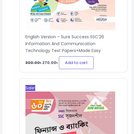
English Version – Sure Success SSC’26
Information And Communication
Technology Test Papers+Made Easy
Add to cart
300.00
৳
270.00
৳
Original
Current
price
price
Sale!
was:
is:
430.00৳.
387.00৳.