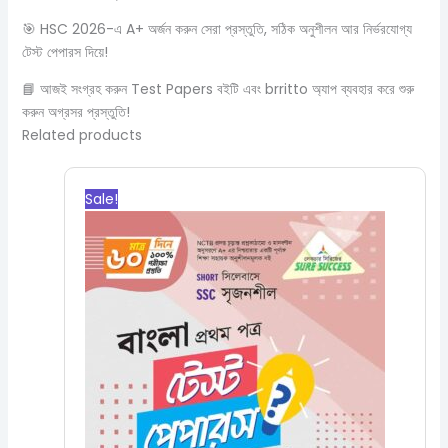
🎯 HSC 2026-এ A+ অর্জন করুন সেরা প্রস্তুতি, সঠিক অনুশীলন আর নির্ভরযোগ্য
টেস্ট পেপারস দিয়ে!
📘 আজই সংগ্রহ করুন Test Papers বইটি এবং brritto অ্যাপ ব্যবহার করে শুরু
করুন অগ্রসর প্রস্তুতি!
Related products
Original
Current
price
price
Sale!
was:
is:
540.00৳.
486.00৳.