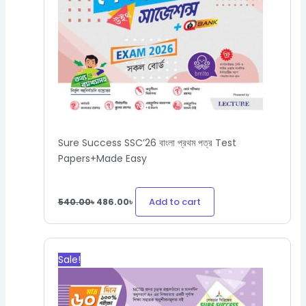
Sure Success SSC’26 বাংলা প্রথম পত্র Test
Papers+Made Easy
Add to cart
540.00
৳
486.00
৳
Original
Current
price
price
Sale!
was:
is:
570.00৳.
513.00৳.