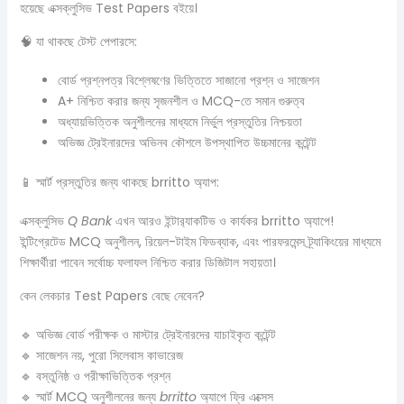
হয়েছে এক্সক্লুসিভ Test Papers বইয়ে।
🧠 যা থাকছে টেস্ট পেপারসে:
বোর্ড প্রশ্নপত্র বিশ্লেষণের ভিত্তিতে সাজানো প্রশ্ন ও সাজেশন
A+ নিশ্চিত করার জন্য সৃজনশীল ও MCQ-তে সমান গুরুত্ব
অধ্যায়ভিত্তিক অনুশীলনের মাধ্যমে নির্ভুল প্রস্তুতির নিশ্চয়তা
অভিজ্ঞ ট্রেইনারদের অভিনব কৌশলে উপস্থাপিত উচ্চমানের কন্টেন্ট
📱 স্মার্ট প্রস্তুতির জন্য থাকছে brritto অ্যাপ:
এক্সক্লুসিভ
Q Bank
এখন আরও ইন্টার‍্যাকটিভ ও কার্যকর brritto অ্যাপে!
ইন্টিগ্রেটেড MCQ অনুশীলন, রিয়েল-টাইম ফিডব্যাক, এবং পারফরমেন্স ট্র্যাকিংয়ের মাধ্যমে
শিক্ষার্থীরা পাবেন সর্বোচ্চ ফলাফল নিশ্চিত করার ডিজিটাল সহায়তা।
কেন লেকচার Test Papers বেছে নেবেন?
🔹 অভিজ্ঞ বোর্ড পরীক্ষক ও মাস্টার ট্রেইনারদের যাচাইকৃত কন্টেন্ট
🔹 সাজেশন নয়, পুরো সিলেবাস কাভারেজ
🔹 বস্তুনিষ্ঠ ও পরীক্ষাভিত্তিক প্রশ্ন
🔹 স্মার্ট MCQ অনুশীলনের জন্য
brritto
অ্যাপে ফ্রি এক্সেস