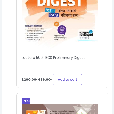
Lecture 50th BCS Preliminary Digest
Add to cart
1,200.00
৳
636.00
৳
Original
Current
price
price
Sale!
was:
is:
250.00৳.
225.00৳.