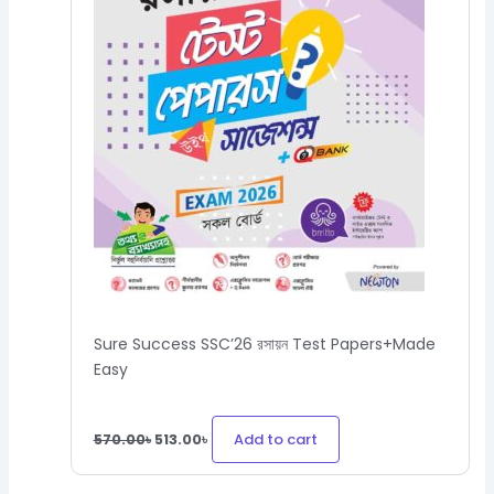
Sure Success SSC’26 রসায়ন Test Papers+Made
Easy
Add to cart
570.00
৳
513.00
৳