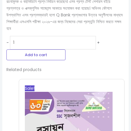
রচনামূলক ও বহুনির্বাচনি প্রশ্ন নির্বাচন করেছেন। এসব প্রশ্ন টেস্ট পেপারস বইয়ে
প্রশ্নপত্র ও এক্সক্লুসিভ সাজেশন্স আকারে সংযোজন করা হয়েছে। অভিনব কৌশলে
উপস্থাপিত এসব প্রশ্নসম্ভারই হলো Q Bank প্রশ্নগুলোর উত্তর অনুশীলনের মাধ্যমে
শিক্ষার্থীরা এসএসসি পরীক্ষা ২০২৬-এর জন্য নিজেদের সেরা প্রস্তুতি নিশ্চিত করতে সক্ষম
হবে
-
+
Add to cart
Related products
Original
Current
price
price
Sale!
was:
is:
570.00৳.
513.00৳.