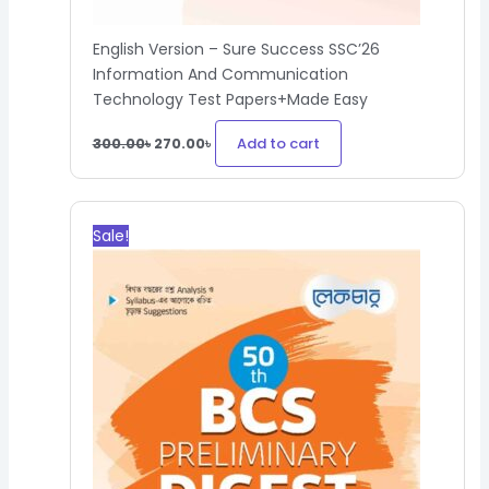
English Version – Sure Success SSC’26
Information And Communication
Technology Test Papers+Made Easy
Add to cart
300.00
৳
270.00
৳
Original
Current
price
price
Sale!
was:
is:
1,200.00৳.
636.00৳.