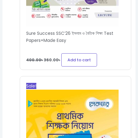
Sure Success SSC’26 ইসলাম ও নৈতিক শিক্ষা Test
Papers+Made Easy
Add to cart
400.00
৳
360.00
৳
Original
Current
price
price
Sale!
was:
is:
650.00৳.
345.00৳.