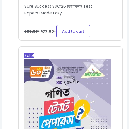
Sure Success SSC’26 হিসাববিজ্ঞান Test
Papers+Made Easy
Add to cart
530.00
৳
477.00
৳
Original
Current
price
price
Sale!
was:
is:
660.00৳.
594.00৳.