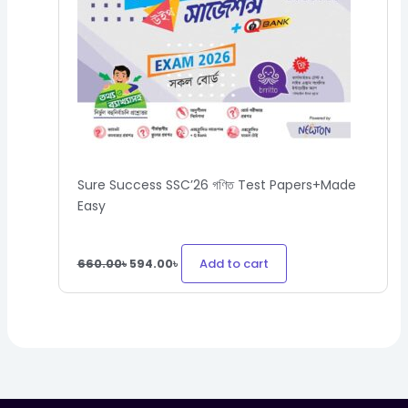
Sure Success SSC’26 গণিত Test Papers+Made
Easy
Add to cart
660.00
৳
594.00
৳