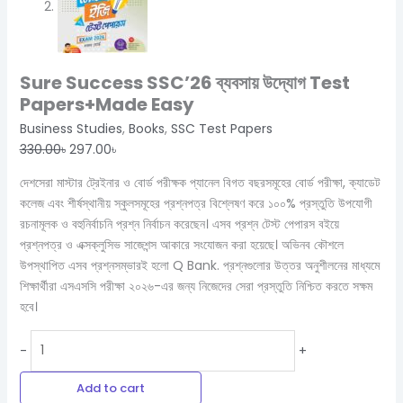
Sure Success SSC’26 ব্যবসায় উদ্যোগ Test
Papers+Made Easy
Business Studies
,
Books
,
SSC Test Papers
330.00
৳
297.00
৳
দেশসেরা মাস্টার ট্রেইনার ও বোর্ড পরীক্ষক প্যানেল বিগত বছরসমূহের বোর্ড পরীক্ষা, ক্যাডেট
কলেজ এবং শীর্ষস্থানীয় স্কুলসমূহের প্রশ্নপত্র বিশ্লেষণ করে ১০০% প্রস্তুতি উপযোগী
রচনামূলক ও বহুনির্বাচনি প্রশ্ন নির্বাচন করেছেন। এসব প্রশ্ন টেস্ট পেপারস বইয়ে
প্রশ্নপত্র ও এক্সক্লুসিভ সাজেশন্স আকারে সংযোজন করা হয়েছে। অভিনব কৌশলে
উপস্থাপিত এসব প্রশ্নসম্ভারই হলো Q Bank. প্রশ্নগুলোর উত্তর অনুশীলনের মাধ্যমে
শিক্ষার্থীরা এসএসসি পরীক্ষা ২০২৬-এর জন্য নিজেদের সেরা প্রস্তুতি নিশ্চিত করতে সক্ষম
হবে।
-
+
Add to cart